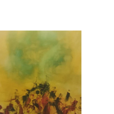
JEAN-LOUIS SABATIÉ
jeanlouis.sabatie@laposte.net
+33 6 87 02 85 67